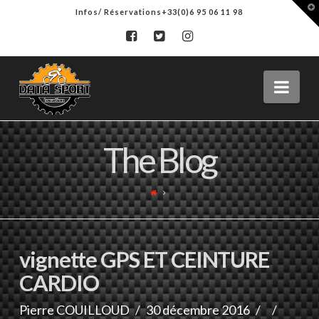
T
Infos/ Réservations+33(0)6 95 06 11 98
t
W
Data-
Nav
sport
The Blog
vignette GPS ET CEINTURE
CARDIO
Pierre COUILLOUD
30 décembre 2016